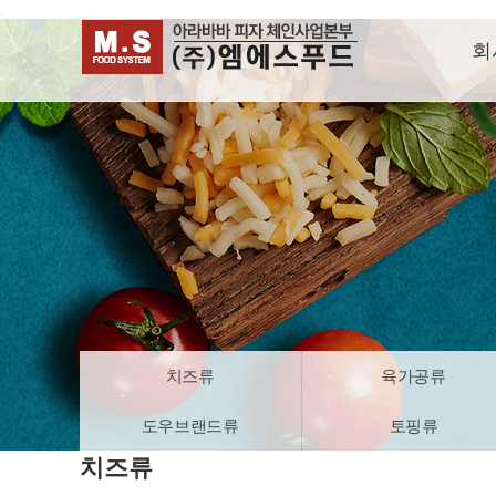
.
회
치즈류
육가공류
도우브랜드류
토핑류
치즈류