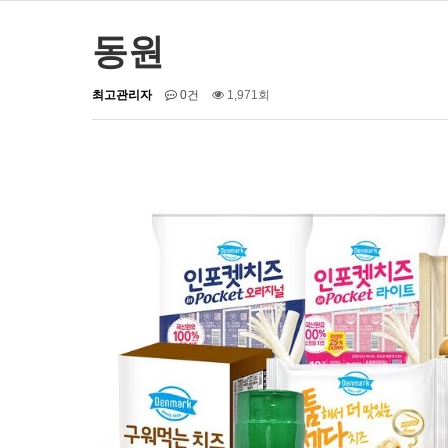
동원
최고관리자
0건
1,971회