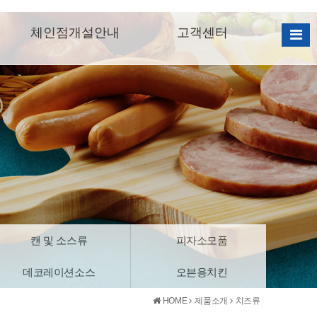
체인점개설안내
고객센터
캔 및 소스류
피자소모품
데코레이션소스
오븐용치킨
HOME
제품소개
치즈류