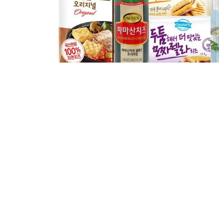
피자치즈 국산슈레드, 덴마크슈레드
피자치즈 KDA20, A100
기타 혼합 피자치즈
체다슬라이스치즈 업소
베이커리 슬라이스치즈