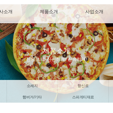
사소개
제품소개
사업소개
제품소개
신용으로! 신선하게! 신속하게!
소세지
향신료
햄버거/기타
스파게티재료